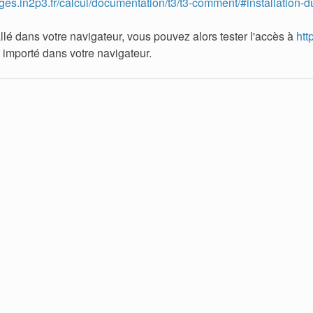
ages.in2p3.fr/calcul/documentation/t3/t3-comment/#installation-du
allé dans votre navigateur, vous pouvez alors tester l'accès à
htt
importé dans votre navigateur.