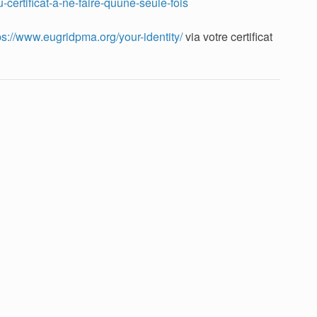
-certificat-a-ne-faire-quune-seule-fois
ps://www.eugridpma.org/your-identity/
via votre certificat