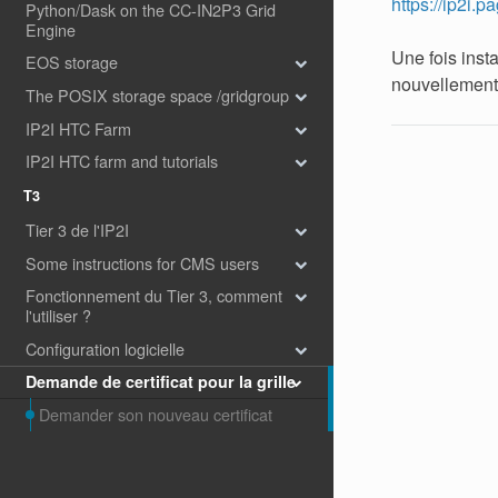
https://ip2i.p
Python/Dask on the CC-IN2P3 Grid
Engine
Une fois inst
EOS storage
nouvellement 
The POSIX storage space /gridgroup
IP2I HTC Farm
IP2I HTC farm and tutorials
T3
Tier 3 de l'IP2I
Some instructions for CMS users
Fonctionnement du Tier 3, comment
l'utiliser ?
Configuration logicielle
Demande de certificat pour la grille
Demander son nouveau certificat