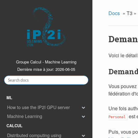
Docs
»
T3 »
Demande
Voici le détai
Groupe Calcul - Machine Learning
Dernière mise à jour: 2026-06-05
Demande
Vous pouvez p
fédération d'i
ML
How to use the IP2I GPU server
Une fois authe
est e
Machine Learning
Personal
CALCUL
Puis, vous pou
Distributed computing using